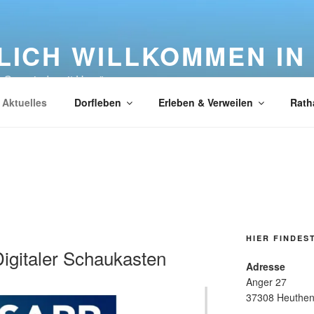
LICH WILLKOMMEN IN
e Gemeinde mit Herz"
Aktuelles
Dorfleben
Erleben & Verweilen
Rath
HIER FINDES
igitaler Schaukasten
Adresse
Anger 27
37308 Heuthe