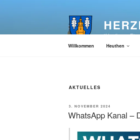
Zum
Inhalt
springen
HERZ
"Heuthen – Ein
Willkommen
Heuthen
AKTUELLES
VERÖFFENTLICHT
3. NOVEMBER 2024
AM
WhatsApp Kanal – D