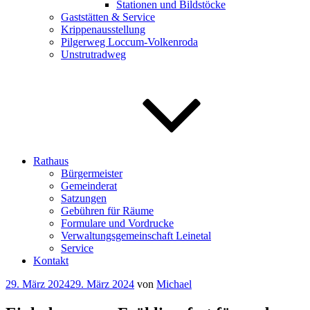
Stationen und Bildstöcke
Gaststätten & Service
Krippenausstellung
Pilgerweg Loccum-Volkenroda
Unstrutradweg
Rathaus
Bürgermeister
Gemeinderat
Satzungen
Gebühren für Räume
Formulare und Vordrucke
Verwaltungsgemeinschaft Leinetal
Service
Kontakt
Veröffentlicht
29. März 2024
29. März 2024
von
Michael
am