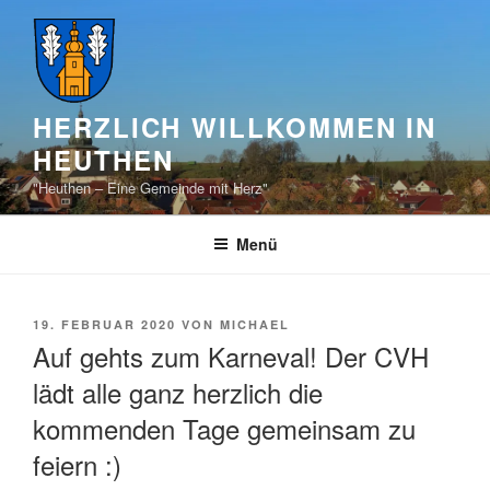
Zum
Inhalt
springen
HERZLICH WILLKOMMEN IN
HEUTHEN
"Heuthen – Eine Gemeinde mit Herz"
Menü
VERÖFFENTLICHT
19. FEBRUAR 2020
VON
MICHAEL
AM
Auf gehts zum Karneval! Der CVH
lädt alle ganz herzlich die
kommenden Tage gemeinsam zu
feiern :)