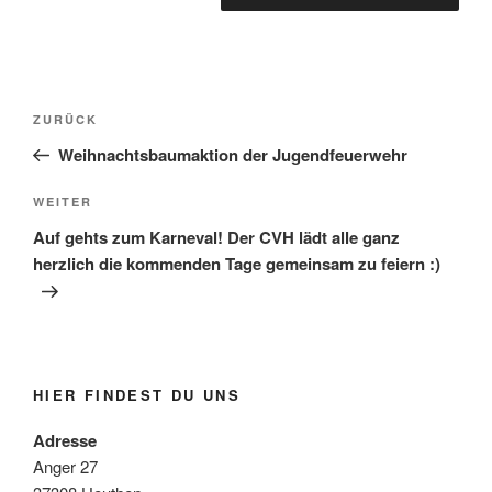
Beitragsnavigation
Vorheriger
ZURÜCK
Beitrag
Weihnachtsbaumaktion der Jugendfeuerwehr
Nächster
WEITER
Beitrag
Auf gehts zum Karneval! Der CVH lädt alle ganz
herzlich die kommenden Tage gemeinsam zu feiern :)
HIER FINDEST DU UNS
Adresse
Anger 27