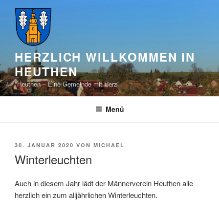
Zum
Inhalt
springen
HERZLICH WILLKOMMEN IN
HEUTHEN
"Heuthen – Eine Gemeinde mit Herz"
Menü
VERÖFFENTLICHT
30. JANUAR 2020
VON
MICHAEL
AM
Winterleuchten
Auch in diesem Jahr lädt der Männerverein Heuthen alle
herzlich ein zum alljährlichen Winterleuchten.