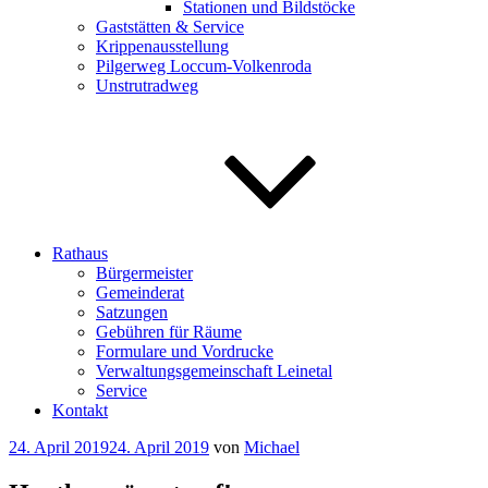
Stationen und Bildstöcke
Gaststätten & Service
Krippenausstellung
Pilgerweg Loccum-Volkenroda
Unstrutradweg
Rathaus
Bürgermeister
Gemeinderat
Satzungen
Gebühren für Räume
Formulare und Vordrucke
Verwaltungsgemeinschaft Leinetal
Service
Kontakt
Veröffentlicht
24. April 2019
24. April 2019
von
Michael
am