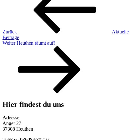
Zurück
Aktuelle
Beiträge
Nächster
Weiter
Heuthen räumt auf!
Beitrag
Hier findest du uns
Adresse
Anger 27
37308 Heuthen
Tel/Fax: 036084/80216