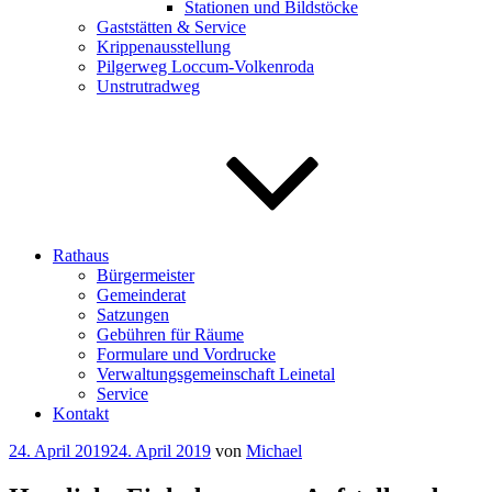
Stationen und Bildstöcke
Gaststätten & Service
Krippenausstellung
Pilgerweg Loccum-Volkenroda
Unstrutradweg
Rathaus
Bürgermeister
Gemeinderat
Satzungen
Gebühren für Räume
Formulare und Vordrucke
Verwaltungsgemeinschaft Leinetal
Service
Kontakt
Veröffentlicht
24. April 2019
24. April 2019
von
Michael
am