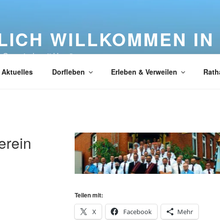
LICH WILLKOMMEN IN
e Gemeinde mit Herz"
Aktuelles
Dorfleben
Erleben & Verweilen
Rath
erein
Teilen mit:
X
Facebook
Mehr