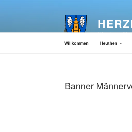
Zum
Inhalt
springen
HERZ
"Heuthen – Ein
Willkommen
Heuthen
Banner Männerv