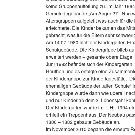
keine Gruppenaufteilung zu. Im Jahr 1964
Gemeindegebäude „Am Anger 27“. Nun wu
Altersgruppen aufgeteilt was auch für die 
erleichterte. Die Kinder bekamen das Mi
gebracht, was für die Eltern sehr schwieri
Am 14.07.1980 hielt der Kindergarten Ei
Schulgebäude. Die Kindergrippe blieb au
erweitert werden – gesamte obere Etage 
Juni 1992 befindet sich der Kindergarten
Heuthen und es erfolgte eine Zusammenl
der Kindergrippe zur Kindertagestätte. Di
ehemaligen Gebäude der „alten Schule“ i
Kindergrippe wurde dann wie überall na
und nur Kinder ab dem 3. Lebensjahr kon
Der Kindergarten wurde im 1. Hj. 1994 e
erhielt ein Treppenhaus. Der Neubau pas
1880 – 1882 gebaute Gebäude an.
Im November 2010 begann die erneute R