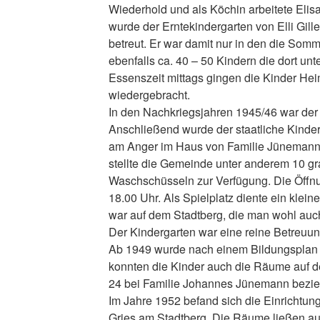
Wiederhold und als Köchin arbeitete Eli
wurde der Erntekindergarten von Elli Gille
betreut. Er war damit nur in den die Som
ebenfalls ca. 40 – 50 Kindern die dort un
Essenszeit mittags gingen die Kinder He
wiedergebracht.
In den Nachkriegsjahren 1945/46 war der
Anschließend wurde der staatliche Kinderg
am Anger im Haus von Familie Jünemann 
stellte die Gemeinde unter anderem 10 g
Waschschüsseln zur Verfügung. Die Öffnun
18.00 Uhr. Als Spielplatz diente ein klei
war auf dem Stadtberg, die man wohl auc
Der Kindergarten war eine reine Betreuun
Ab 1949 wurde nach einem Bildungsplan g
konnten die Kinder auch die Räume auf 
24 bei Familie Johannes Jünemann bezie
Im Jahre 1952 befand sich die Einrichtun
Gries am Stadtberg. Die Räume ließen au