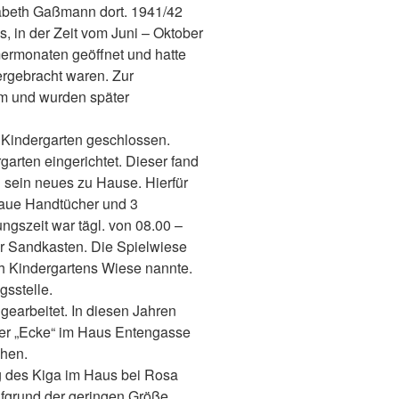
sabeth Gaßmann dort. 1941/42
s, in der Zeit vom Juni – Oktober
mermonaten geöffnet und hatte
tergebracht waren. Zur
im und wurden später
 Kindergarten geschlossen.
arten eingerichtet. Dieser fand
sein neues zu Hause. Hierfür
raue Handtücher und 3
gszeit war tägl. von 08.00 –
ner Sandkasten. Die Spielwiese
h Kindergartens Wiese nannte.
gsstelle.
earbeitet. In diesen Jahren
der „Ecke“ im Haus Entengasse
hen.
g des Kiga im Haus bei Rosa
fgrund der geringen Größe