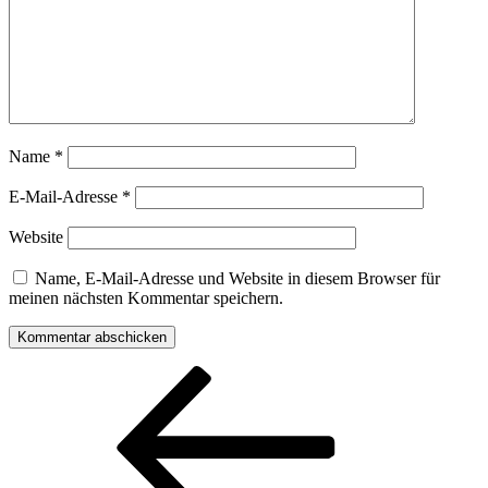
Name
*
E-Mail-Adresse
*
Website
Name, E-Mail-Adresse und Website in diesem Browser für
meinen nächsten Kommentar speichern.
Beitragsnavigation
Vorheriger
Beitrag