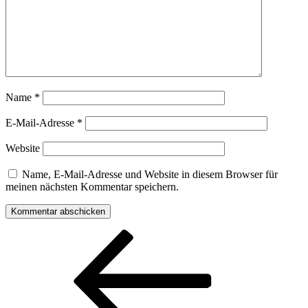
Name
*
E-Mail-Adresse
*
Website
Name, E-Mail-Adresse und Website in diesem Browser für
meinen nächsten Kommentar speichern.
Beitragsnavigation
Vorheriger
Beitrag