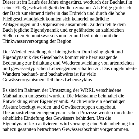
Dieser ist im Laufe der Jahre eingestürzt, wodurch der Bachlauf in
seiner Fließgeschwindigkeit deutlich zunahm. Als Folge grub sich
der Bach zunehmend tiefer in das Erdreich und durch die hohe
Fließgeschwindigkeit konnten sich keinerlei natürliche
Ablagerungen und Organismen ansammeln. Zudem fehlte dem
Bach jegliche Eigendynamik und er gefährdete an zahlreichen
Stellen den Schmutzwassersammler und bedrohte somit die
Trinkwasserversorgung der Region.
Der Wiederherstellung der biologischen Durchgängigkeit und
Eigendynamik des Gieselbachs kommt eine herausragende
Bedeutung zur Erhaltung und Wiederentwicklung von artenreichen
und gewässertypischen Lebensgemeinschaften zu. Das ungehinderte
Wandern bachauf- und bachabwärts ist für viele
Gewässerorganismen Teil ihres Lebenszyklus.
Es sind im Rahmen der Umsetzung der WRRL verschiedene
Maßnahmen umgesetzt wurden. Die Maßnahme beinhaltet die
Entwicklung einer Eigendynamik. Auch wurde ein ehemaliger
Absturz beseitigt werden und Gewässertreppen eingebaut.
Die anzustrebenden eigendynamischen Prozesse werden durch die
erhebliche Eintiefung des Gewässers behindert. Um die
Eigendynamik zu aktivieren, wird vorrangig eine Sohlanhebung im
nahezu gesamten betrachteten Gewässerabschnitt vorgenommen.