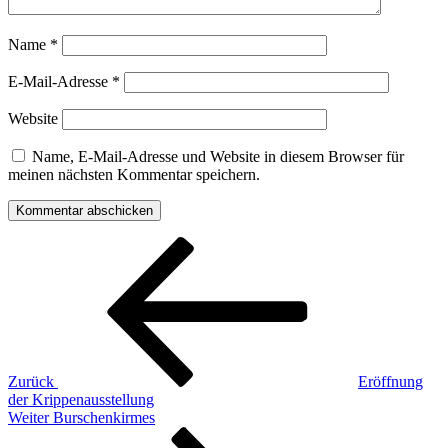
Name
*
E-Mail-Adresse
*
Website
Name, E-Mail-Adresse und Website in diesem Browser für
meinen nächsten Kommentar speichern.
Beitragsnavigation
Vorheriger
Beitrag
Zurück
Eröffnung
der Krippenausstellung
Nächster
Weiter
Burschenkirmes
Beitrag