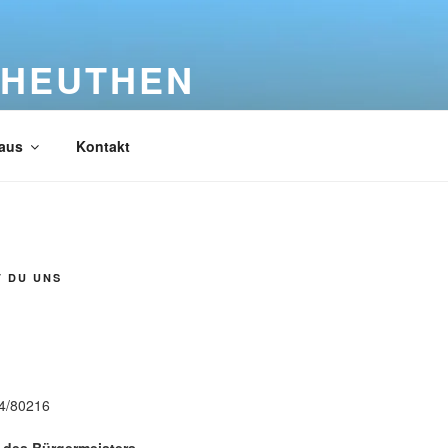
 HEUTHEN
aus
Kontakt
T DU UNS
n
84/80216