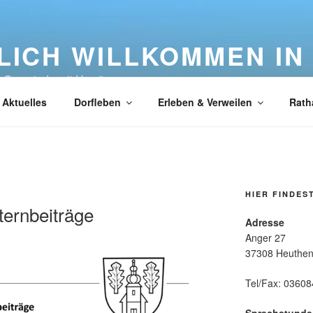
LICH WILLKOMMEN IN
e Gemeinde mit Herz"
Aktuelles
Dorfleben
Erleben & Verweilen
Rath
HIER FINDES
ternbeiträge
Adresse
Anger 27
37308 Heuthe
Tel/Fax: 0360