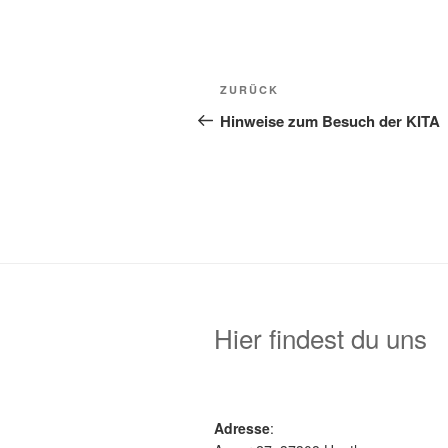
Beitragsnavigation
Vorheriger
ZURÜCK
Beitrag
Hinweise zum Besuch der KITA
Hier findest du uns
Adresse
: