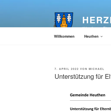
Zum
Inhalt
springen
HERZ
"Heuthen – Ein
Willkommen
Heuthen
VERÖFFENTLICHT
7. APRIL 2022
VON
MICHAEL
AM
Unterstützung für El