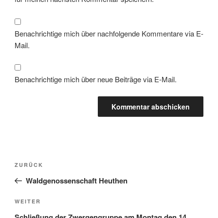
Benachrichtige mich über nachfolgende Kommentare via E-
Mail.
Benachrichtige mich über neue Beiträge via E-Mail.
Beitragsnavigation
Vorheriger
ZURÜCK
Beitrag
Waldgenossenschaft Heuthen
Nächster
WEITER
Beitrag
Schließung der Zwergengruppe am Montag den 14.