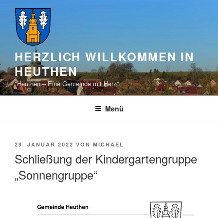
Zum
Inhalt
springen
HERZLICH WILLKOMMEN IN
HEUTHEN
"Heuthen – Eine Gemeinde mit Herz"
Menü
VERÖFFENTLICHT
29. JANUAR 2022
VON
MICHAEL
AM
Schließung der Kindergartengruppe
„Sonnengruppe“