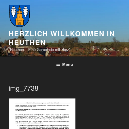
Zum
Inhalt
springen
HERZLICH WILLKOMMEN IN
HEUTHEN
"Heuthen – Eine Gemeinde mit Herz"
Menü
img_7738