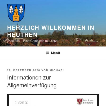
Zum
Inhalt
springen
HERZLICH WILLKOMMEN IN
HEUTHEN
"Heuthen – Eine Gemeinde mit Herz"
Menü
VERÖFFENTLICHT
29. DEZEMBER 2020
VON
MICHAEL
AM
Informationen zur
Allgemeinverfügung