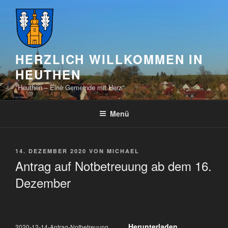
Zum
Inhalt
springen
HERZLICH WILLKOMMEN IN
HEUTHEN
"Heuthen – Eine Gemeinde mit Herz"
Menü
VERÖFFENTLICHT
14. DEZEMBER 2020
VON
MICHAEL
AM
Antrag auf Notbetreuung ab dem 16.
Dezember
Herunterladen
2020-12-14-Antrag-Notbetreuung