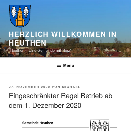
Zum
Inhalt
springen
HERZLICH WILLKOMMEN IN
HEUTHEN
"Heuthen – Eine Gemeinde mit Herz"
Menü
VERÖFFENTLICHT
27. NOVEMBER 2020
VON
MICHAEL
AM
Eingeschränkter Regel Betrieb ab
dem 1. Dezember 2020