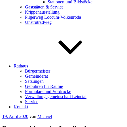
Stationen und Bildstöcke
Gaststätten & Service
Krippenausstellung
Pilgerweg Loccum-Volkenroda
Unstrutradweg
Rathaus
Bürgermeister
Gemeinderat
Satzungen
Gebühren für Räume
Formulare und Vordrucke
Verwaltungsgemeinschaft Leinetal
Service
Kontakt
Veröffentlicht
19. April 2020
von
Michael
am