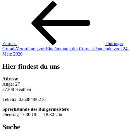
Beitragsnavigation
Vorheriger
Beitrag
Zurück
Thüringer
Grund-Verordnung zur Eindämmung der Corona-Pandemie vom 24.
März 2020
Hier findest du uns
Adresse
Anger 27
37308 Heuthen
Tel/Fax: 036084/80216
Sprechstunde des Bürgermeisters
Dienstag 17.30 Uhr – 18.30 Uhr
Suche