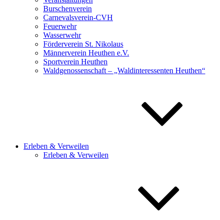
Burschenverein
Carnevalsverein-CVH
Feuerwehr
Wasserwehr
Förderverein St. Nikolaus
Männerverein Heuthen e.V.
Sportverein Heuthen
Waldgenossenschaft – „Waldinteressenten Heuthen“
Erleben & Verweilen
Erleben & Verweilen