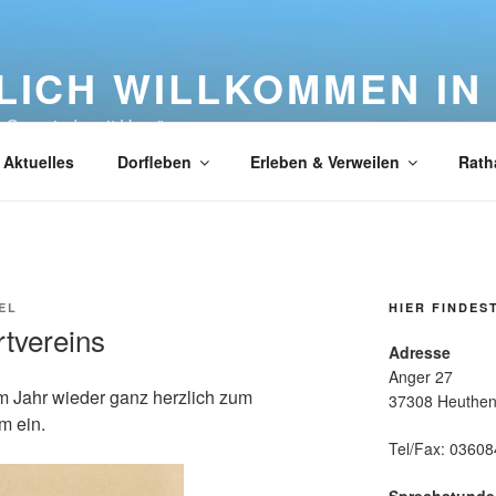
LICH WILLKOMMEN IN
e Gemeinde mit Herz"
Aktuelles
Dorfleben
Erleben & Verweilen
Rath
EL
HIER FINDES
rtvereins
Adresse
Anger 27
em Jahr wieder ganz herzlich zum
37308 Heuthe
m ein.
Tel/Fax: 0360