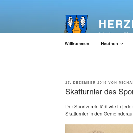
Zum
Inhalt
springen
HERZ
"Heuthen – Ein
Willkommen
Heuthen
VERÖFFENTLICHT
27. DEZEMBER 2019
VON
MICHA
AM
Skatturnier des Spo
Der Sportverein lädt wie in jed
Skatturnier in den Gemeinderau