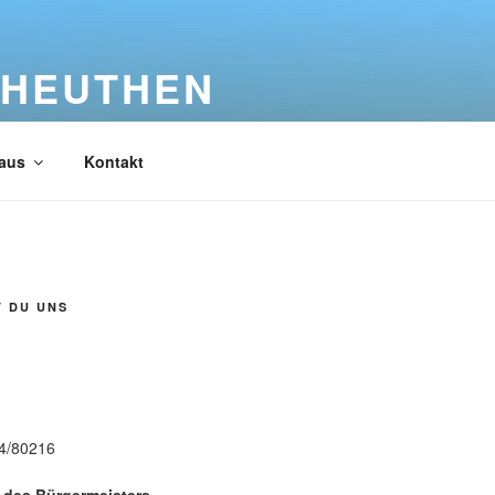
 HEUTHEN
aus
Kontakt
T DU UNS
n
84/80216