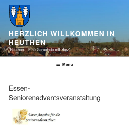
Zum
Inhalt
springen
HERZLICH WILLKOMMEN IN
HEUTHEN
"Heuthen – Eine Gemeinde mit Herz"
Menü
Essen-
Seniorenadventsveranstaltung