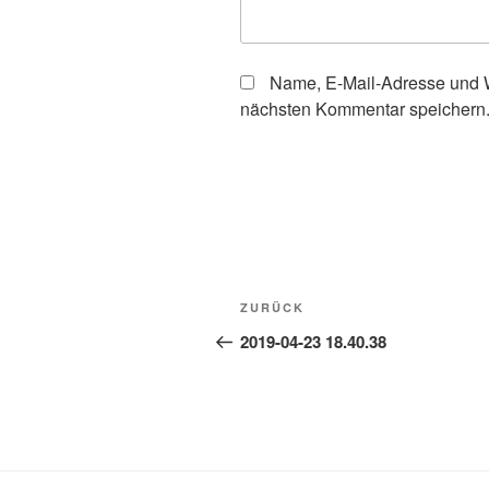
Name, E-Mail-Adresse und W
nächsten Kommentar speichern
Beitragsnavigation
Vorheriger
ZURÜCK
Beitrag
2019-04-23 18.40.38