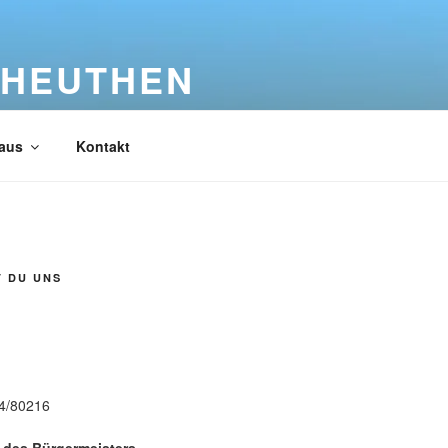
 HEUTHEN
aus
Kontakt
T DU UNS
n
84/80216