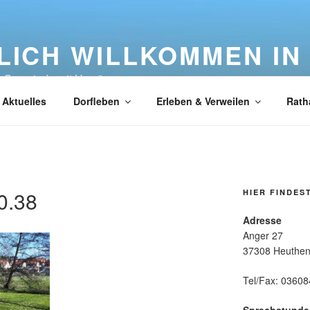
LICH WILLKOMMEN IN
e Gemeinde mit Herz"
Aktuelles
Dorfleben
Erleben & Verweilen
Rath
0.38
HIER FINDES
Adresse
Anger 27
37308 Heuthe
Tel/Fax: 0360